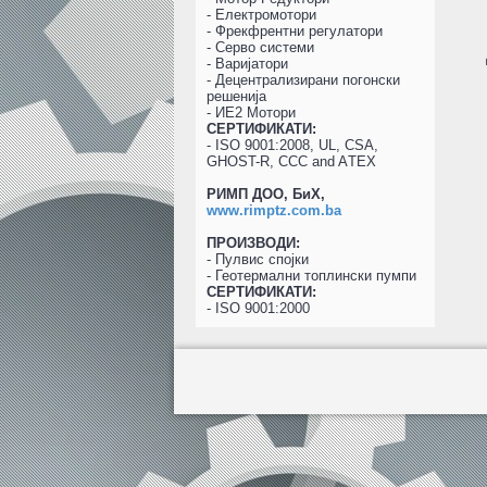
- Електромотори
- Фрекфрентни регулатори
- Серво системи
- Варијатори
- Децентрализирани погонски
решенија
- ИЕ2 Мотори
СЕРТИФИКАТИ:
- ISO 9001:2008, UL, CSA,
GHOST-R, CCC and AТEX
РИМП ДОО, БиХ,
www.rimptz.com.ba
ПРОИЗВОДИ:
- Пулвис спојки
- Геотермални топлински пумпи
СЕРТИФИКАТИ:
- ISO 9001:2000