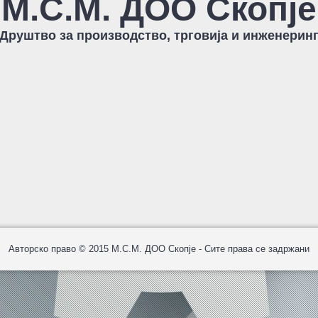
М.С.М. ДОО Скопје
Друштво за производство, трговија и инженерин
Авторско право © 2015 M.С.M. ДОО Скопје - Сите права се задржани