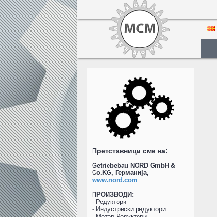
Претставници сме на:
Getriebebau NORD GmbH &
Co.KG, Германија,
www.nord.com
ПРОИЗВОДИ:
- Редуктори
- Индустриски редуктори
- Мотор-Редуктори